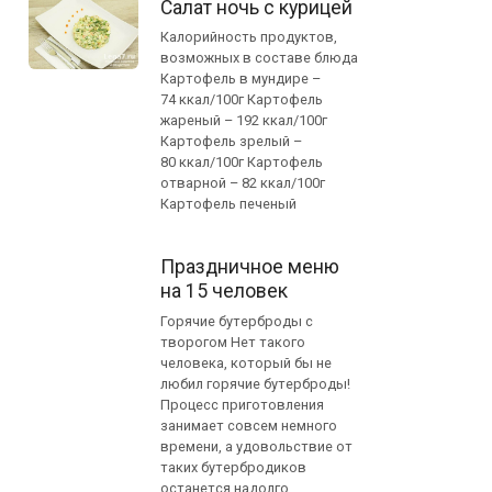
Салат ночь с курицей
Калорийность продуктов,
возможных в составе блюда
Картофель в мундире –
74 ккал/100г Картофель
жареный – 192 ккал/100г
Картофель зрелый –
80 ккал/100г Картофель
отварной – 82 ккал/100г
Картофель печеный
Праздничное меню
на 15 человек
Горячие бутерброды с
творогом Нет такого
человека, который бы не
любил горячие бутерброды!
Процесс приготовления
занимает совсем немного
времени, а удовольствие от
таких бутербродиков
останется надолго.