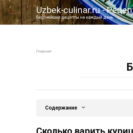
Перейти
Uzbek-culinar.ru - Реце
к
контенту
Вкуснейшие рецепты на каждый день
Главная
Б
Содержание
Сколько варить куриц