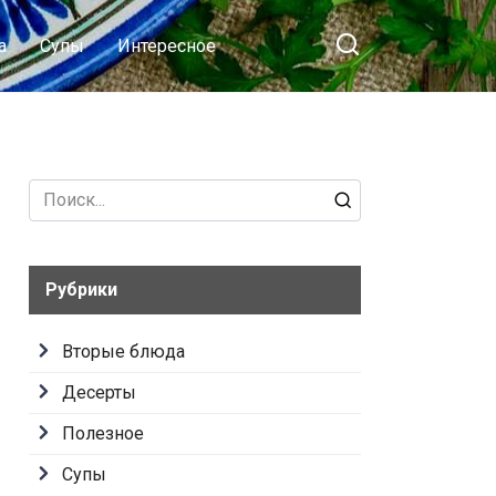
а
Супы
Интересное
Search
for:
Рубрики
Вторые блюда
Десерты
Полезное
Супы