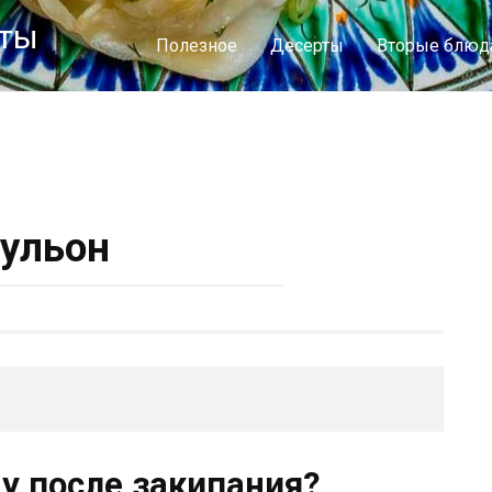
пты
Полезное
Десерты
Вторые блюд
ульон
у после закипания?