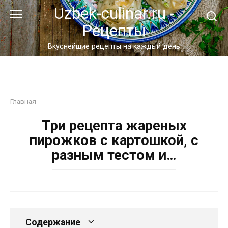
Перейти
Uzbek-culinar.ru -
к
Рецепты
контенту
Вкуснейшие рецепты на каждый день
Главная
Три рецепта жареных
пирожков с картошкой, с
разным тестом и…
Содержание