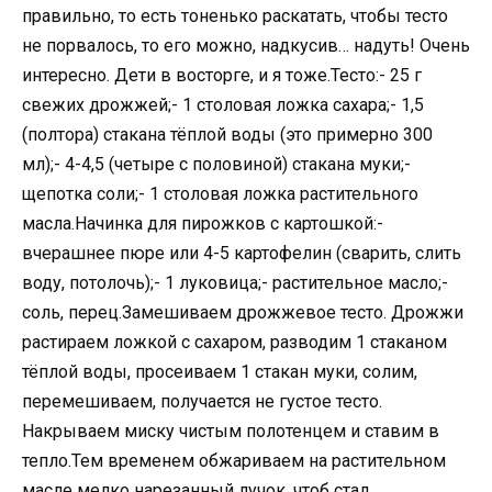
правильно, то есть тоненько раскатать, чтобы тесто
не порвалось, то его можно, надкусив… надуть! Очень
интересно. Дети в восторге, и я тоже.Тесто:- 25 г
свежих дрожжей;- 1 столовая ложка сахара;- 1,5
(полтора) стакана тёплой воды (это примерно 300
мл);- 4-4,5 (четыре с половиной) стакана муки;-
щепотка соли;- 1 столовая ложка растительного
масла.Начинка для пирожков с картошкой:-
вчерашнее пюре или 4-5 картофелин (сварить, слить
воду, потолочь);- 1 луковица;- растительное масло;-
соль, перец.Замешиваем дрожжевое тесто. Дрожжи
растираем ложкой с сахаром, разводим 1 стаканом
тёплой воды, просеиваем 1 стакан муки, солим,
перемешиваем, получается не густое тесто.
Накрываем миску чистым полотенцем и ставим в
тепло.Тем временем обжариваем на растительном
масле мелко нарезанный лучок, чтоб стал