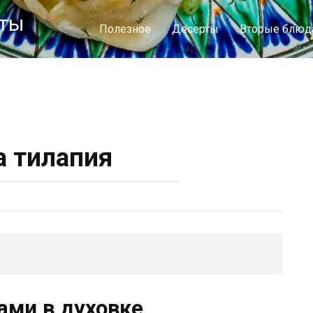
пты
Полезное
Десерты
Вторые блюд
 тилапия
ами в духовке