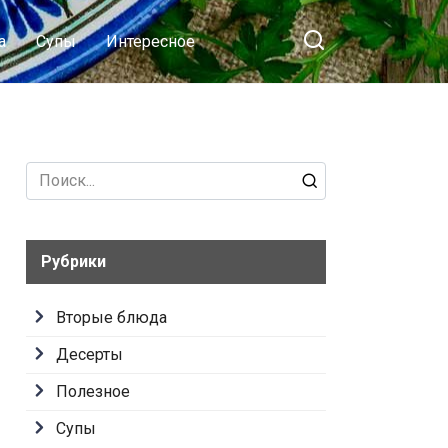
а
Супы
Интересное
Search
for:
Рубрики
Вторые блюда
Десерты
Полезное
Супы