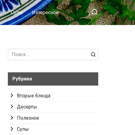
а
Супы
Интересное
Search
for:
Рубрики
Вторые блюда
Десерты
Полезное
Супы