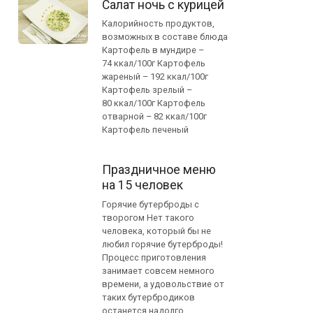
Салат ночь с курицей
Калорийность продуктов,
возможных в составе блюда
Картофель в мундире –
74 ккал/100г Картофель
жареный – 192 ккал/100г
Картофель зрелый –
80 ккал/100г Картофель
отварной – 82 ккал/100г
Картофель печеный
Праздничное меню
на 15 человек
Горячие бутерброды с
творогом Нет такого
человека, который бы не
любил горячие бутерброды!
Процесс приготовления
занимает совсем немного
времени, а удовольствие от
таких бутербродиков
останется надолго.