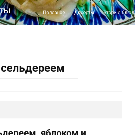
пты
Полезное
Десерты
Вторые блюд
 сельдереем
льдереем, яблоком и