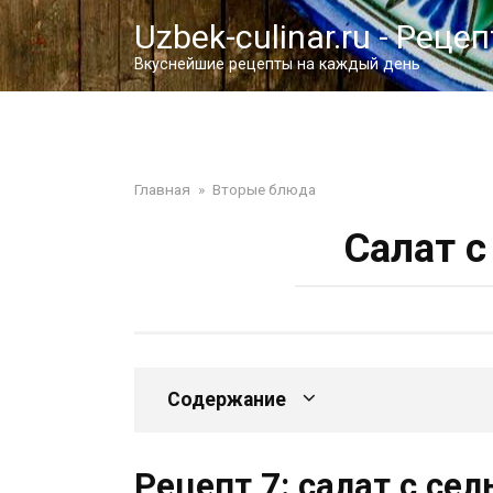
Перейти
Uzbek-culinar.ru - Реце
к
контенту
Вкуснейшие рецепты на каждый день
Главная
»
Вторые блюда
Салат с
Содержание
Рецепт 7: салат с се