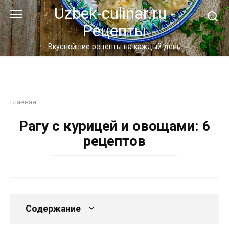
Перейти
Uzbek-culinar.ru -
к
Рецепты
контенту
Вкуснейшие рецепты на каждый день
Главная
Рагу с курицей и овощами: 6
рецептов
Содержание