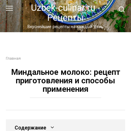
Перейти
Uzbek-culinar.ru -
к
Рецепты
контенту
Вкуснейшие рецепты на каждый день
Главная
Миндальное молоко: рецепт
приготовления и способы
применения
Содержание