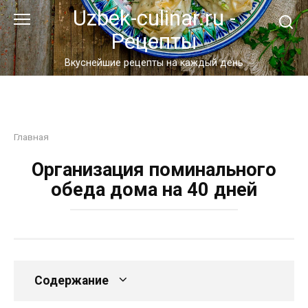
Перейти
Uzbek-culinar.ru -
к
Рецепты
контенту
Вкуснейшие рецепты на каждый день
Главная
Организация поминального
обеда дома на 40 дней
Содержание