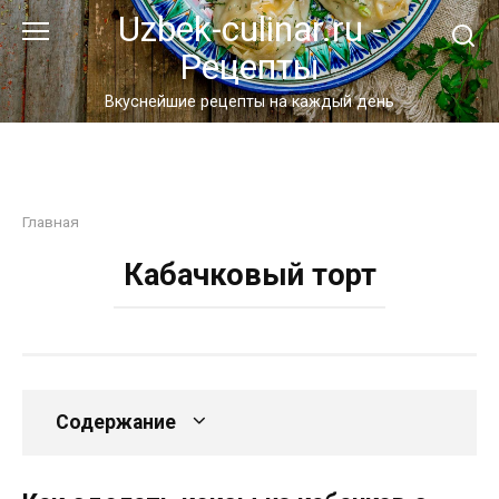
Перейти
Uzbek-culinar.ru -
к
Рецепты
контенту
Вкуснейшие рецепты на каждый день
Главная
Кабачковый торт
Содержание