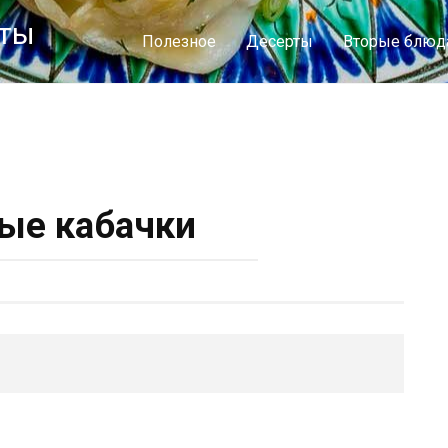
пты
Полезное
Десерты
Вторые блюд
ые кабачки