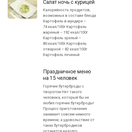
Салат ночь с курицей
Калорийность продуктов,
возможных в составе блюда
Картофель в мундире –
74 ккал/100г Картофель
жареный – 192 ккал/100г
Картофель зрелый –
80 ккал/100г Картофель
отварной – 82 ккал/100г
Картофель печеный
Праздничное меню
на 15 человек
Горячие бутерброды с
творогом Нет такого
человека, который бы не
любил горячие бутерброды!
Процесс приготовления
занимает совсем немного
времени, а удовольствие от
таких бутербродиков
останется надолго.