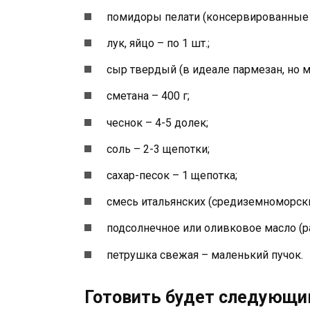
помидоры пелати (консервированные в
лук, яйцо – по 1 шт.;
сыр твердый (в идеале пармезан, но мо
сметана – 400 г;
чеснок – 4-5 долек;
соль – 2-3 щепотки;
сахар-песок – 1 щепотка;
смесь итальянских (средиземноморских) 
подсолнечное или оливковое масло (р
петрушка свежая – маленький пучок.
Готовить будет следующи