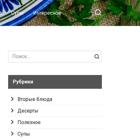
а
Супы
Интересное
Search
for:
Рубрики
Вторые блюда
Десерты
Полезное
Супы