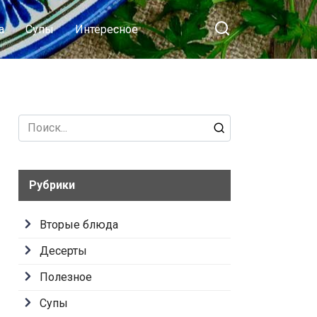
а
Супы
Интересное
Search
for:
Рубрики
Вторые блюда
Десерты
Полезное
Супы