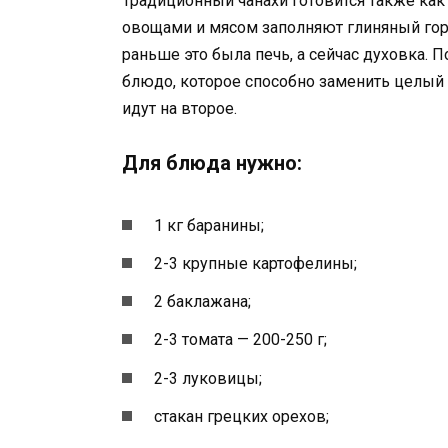
Традиционный чанахи готовится также как 
овощами и мясом заполняют глиняный горш
раньше это была печь, а сейчас духовка. П
блюдо, которое способно заменить целый 
идут на второе.
Для блюда нужно:
1 кг баранины;
2-3 крупные картофелины;
2 баклажана;
2-3 томата — 200-250 г;
2-3 луковицы;
стакан грецких орехов;