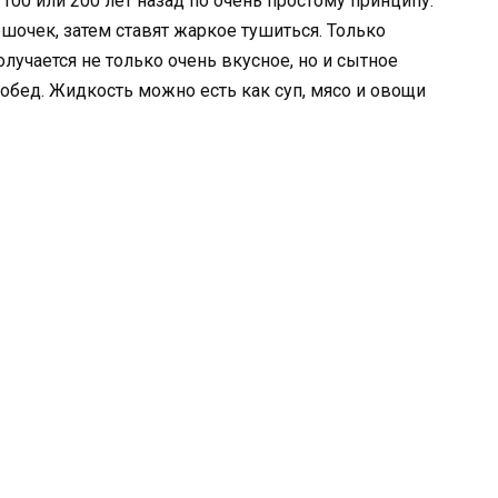
100 или 200 лет назад по очень простому принципу:
очек, затем ставят жаркое тушиться. Только
олучается не только очень вкусное, но и сытное
обед. Жидкость можно есть как суп, мясо и овощи