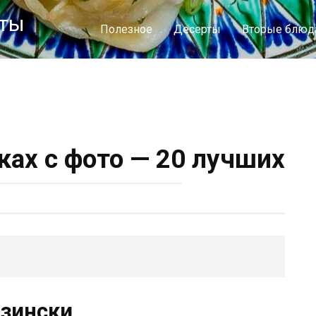
пты
Полезное
Десерты
Вторые блюд
ках с фото — 20 лучших
узински