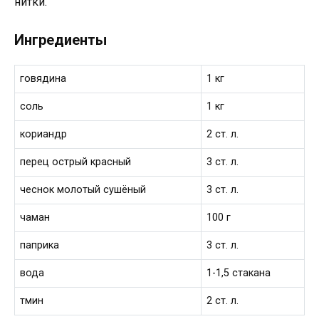
нитки.
Ингредиенты
говядина
1 кг
соль
1 кг
кориандр
2 ст. л.
перец острый красный
3 ст. л.
чеснок молотый сушёный
3 ст. л.
чаман
100 г
паприка
3 ст. л.
вода
1-1,5 стакана
тмин
2 ст. л.