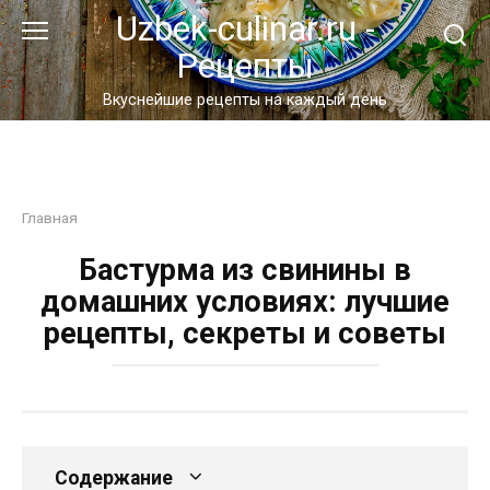
Перейти
Uzbek-culinar.ru -
к
Рецепты
контенту
Вкуснейшие рецепты на каждый день
Главная
Бастурма из свинины в
домашних условиях: лучшие
рецепты, секреты и советы
Содержание