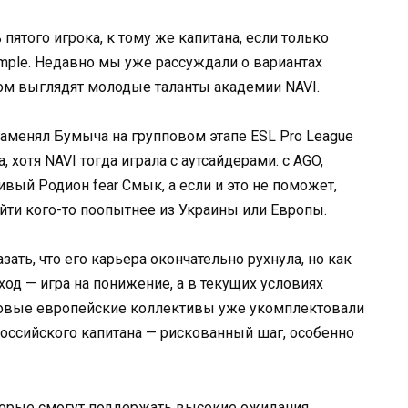
пятого игрока, к тому же капитана, если только
1mple. Недавно мы уже рассуждали о вариантах
ом выглядят молодые таланты академии NAVI.
заменял Бумыча на групповом этапе ESL Pro League
 хотя NAVI тогда играла с аутсайдерами: с AGO,
ивый Родион fear Смык, а если и это не поможет,
ти кого-то поопытнее из Украины или Европы.
ать, что его карьера окончательно рухнула, но как
од — игра на понижение, а в текущих условиях
оповые европейские коллективы уже укомплектовали
 российского капитана — рискованный шаг, особенно
оторые смогут поддержать высокие ожидания