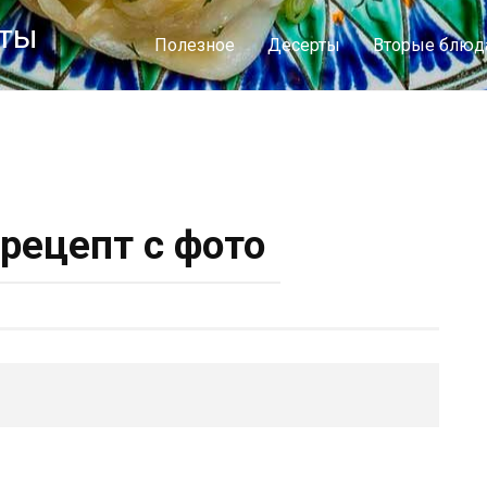
пты
Полезное
Десерты
Вторые блюд
рецепт с фото