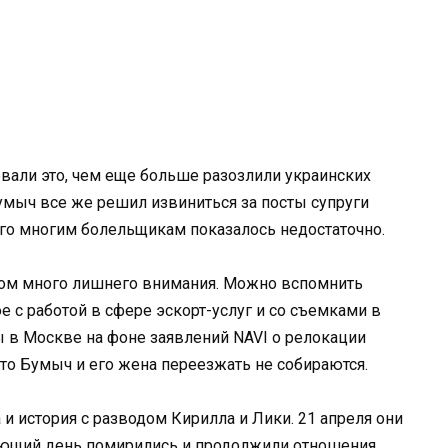
вали это, чем еще больше разозлили украинских
мыч все же решил извиниться за посты супруги
того многим болельщикам показалось недостаточно.
ком много лишнего внимания. Можно вспомнить
 с работой в сфере эскорт-услуг и со съемками в
 в Москве на фоне заявлений NAVI о релокации
 что Бумыч и его жена переезжать не собираются.
 история с разводом Кирилла и Лики. 21 апреля они
дующий день помирились и продолжили отношения