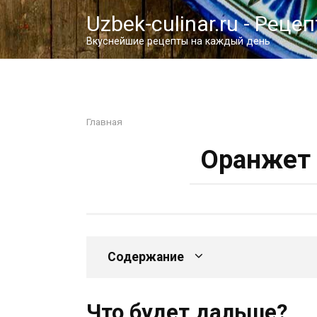
Перейти
Uzbek-culinar.ru - Реце
к
контенту
Вкуснейшие рецепты на каждый день
Главная
Оранжет 
Содержание
Что будет дальше?