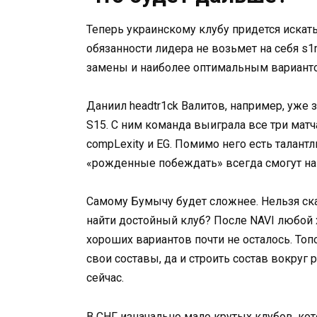
Теперь украинскому клубу придется искать 
обязанности лидера не возьмет на себя s
замены и наиболее оптимальным вариант
Даниил headtr1ck Валитов, например, уже 
S15. С ним команда выиграла все три матча,
compLexity и EG. Помимо него есть талантл
«рожденные побеждать» всегда смогут най
Самому Бумычу будет сложнее. Нельзя сказ
найти достойный клуб? После NAVI любой х
хороших вариантов почти не осталось. Т
свои составы, да и строить состав вокруг
сейчас.
В СНГ изначально мало крутых клубов, к