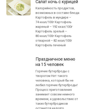
Салат ночь с курицей
Калорийность продуктов,
возможных в составе блюда
Картофель в мундире –
74 ккал/100г Картофель
жареный – 192 ккал/100г
Картофель зрелый –
80 ккал/100г Картофель
отварной – 82 ккал/100г
Картофель печеный
Праздничное меню
на 15 человек
Горячие бутерброды с
творогом Нет такого
человека, который бы не
любил горячие бутерброды!
Процесс приготовления
занимает совсем немного
времени, а удовольствие от
таких бутербродиков
останется надолго.