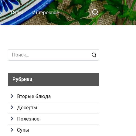
а
Супы
Интересное
Search
for:
Рубрики
Вторые блюда
Десерты
Полезное
Супы