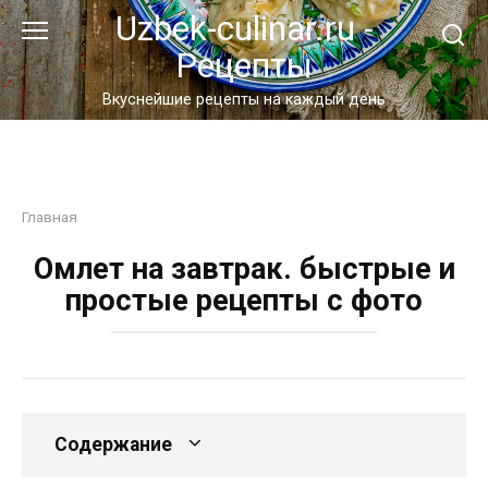
Перейти
Uzbek-culinar.ru -
к
Рецепты
контенту
Вкуснейшие рецепты на каждый день
Главная
Омлет на завтрак. быстрые и
простые рецепты с фото
Содержание