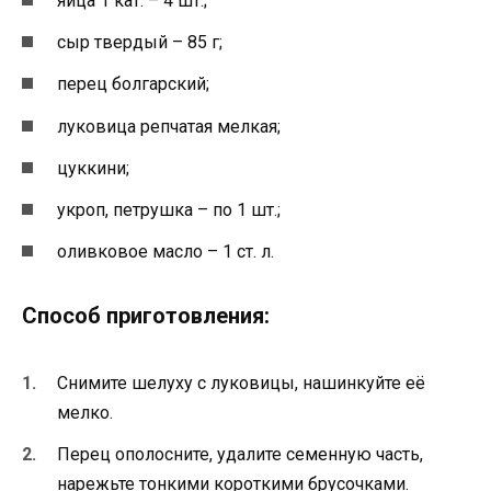
яйца 1 кат. – 4 шт.;
сыр твердый – 85 г;
перец болгарский;
луковица репчатая мелкая;
цуккини;
укроп, петрушка – по 1 шт.;
оливковое масло – 1 ст. л.
Способ приготовления:
Снимите шелуху с луковицы, нашинкуйте её
мелко.
Перец ополосните, удалите семенную часть,
нарежьте тонкими короткими брусочками.