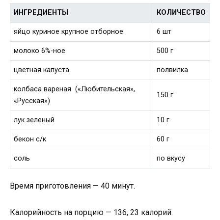
ИНГРЕДИЕНТЫ
КОЛИЧЕСТВО
яйцо куриное крупное отборное
6 шт
молоко 6%-ное
500 г
цветная капуста
полвилка
колбаса вареная («Любительская»,
150 г
«Русская»)
лук зеленый
10 г
бекон с/к
60 г
соль
по вкусу
Время приготовления — 40 минут.
Калорийность на порцию — 136, 23 калорий.