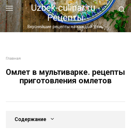
Перейти
Uzbek-culinar.ru -
к
Рецепты
контенту
Вкуснейшие рецепты на каждый день
Главная
Омлет в мультиварке. рецепты
приготовления омлетов
Содержание