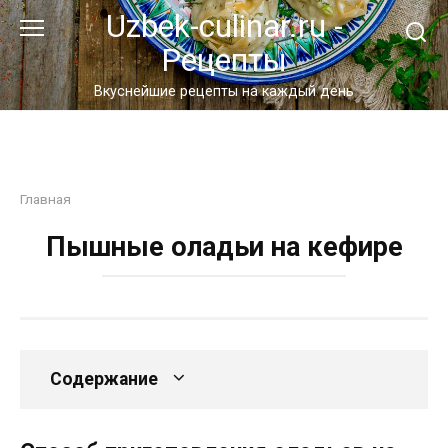
Перейти
Uzbek-culinar.ru -
к
Рецепты
контенту
Вкуснейшие рецепты на каждый день
Главная
Пышные оладьи на кефире
Содержание