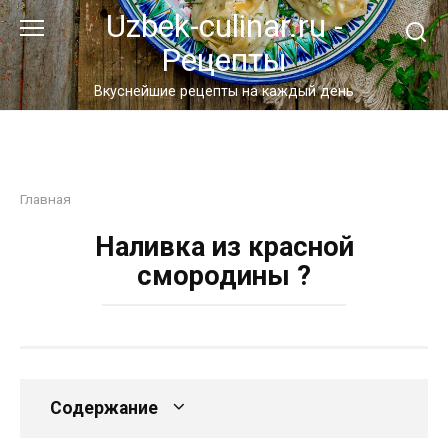
Перейти
Uzbek-culinar.ru -
к
Рецепты
контенту
Вкуснейшие рецепты на каждый день
Главная
Наливка из красной
смородины ?
Содержание