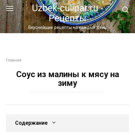
Перейти
Uzbek-culinar.ru -
к
Рецепты
контенту
Вкуснейшие рецепты на каждый день
Главная
Соус из малины к мясу на
зиму
Содержание