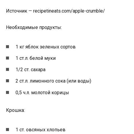
Источник — recipetineats.com/apple-crumble/
Необходимые продукты:
1 кг яблок зеленых сортов
1 ст.л. белой муки
1/2 ст. сахара
2 ст.л. лимонного сока (или воды)
0,5 ч.л. молотой корицы
Крошка:
1 ст. овсяных хлопьев