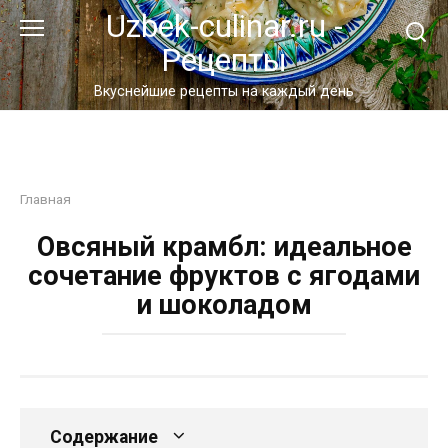
Перейти
Uzbek-culinar.ru -
к
Рецепты
контенту
Вкуснейшие рецепты на каждый день
Главная
Овсяный крамбл: идеальное
сочетание фруктов с ягодами
и шоколадом
Содержание