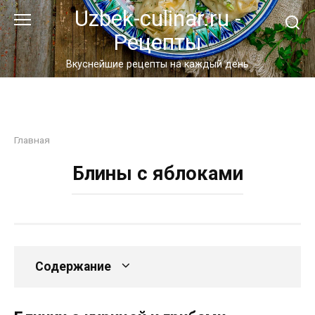
Перейти
Uzbek-culinar.ru -
к
Рецепты
контенту
Вкуснейшие рецепты на каждый день
Главная
Блины с яблоками
Содержание