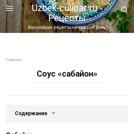
Перейти
Uzbek-culinar.ru -
к
Рецепты
контенту
Вкуснейшие рецепты на каждый день
Главная
Соус «сабайон»
Содержание