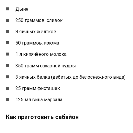
Дыня
250 граммов. сливок
8 яичных желтков
50 граммов. изюма
1 л кипячёного молока
350 грамм сахарной пудры
3 яичных белка (взбитых до белоснежного вида)
25 грамм фисташек
125 мл вина марсала
Как приготовить сабайон