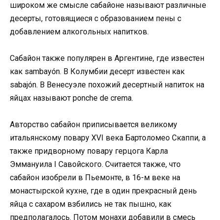
широком же смысле сабайоне называют различные
десерты, готовящиеся с образованием пены с
добавлением алкогольных напитков.
Сабайон также популярен в Аргентине, где известен
как sambayón. В Колумбии десерт известен как
sabajón. В Венесуэле похожий десертный напиток на
яйцах называют ponche de crema.
Авторство сабайон приписывается великому
итальянскому повару XVI века Бартоломео Скаппи, а
также придворному повару герцога Карла
Эммануила I Савойского. Считается также, что
сабайон изобрели в Пьемонте, в 16-м веке на
монастырской кухне, где в один прекрасный день
яйца с сахаром взбились не так пышно, как
предполагалось. Потом монахи добавили в смесь