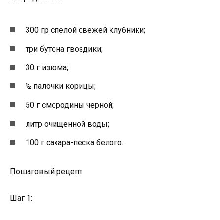
300 гр спелой свежей клубники;
три бутона гвоздики;
30 г изюма;
½ палочки корицы;
50 г смородины черной;
литр очищенной воды;
100 г сахара-песка белого.
Пошаговый рецепт
Шаг 1: