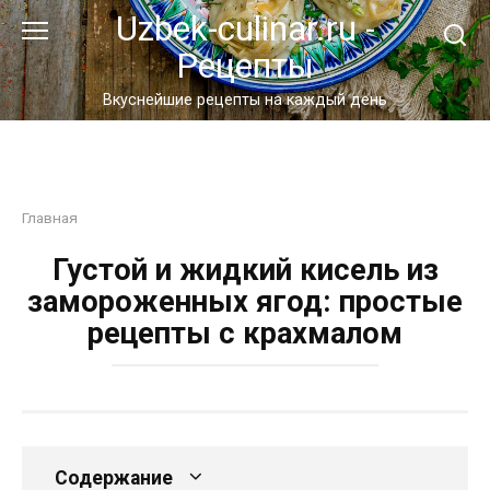
Перейти
Uzbek-culinar.ru -
к
Рецепты
контенту
Вкуснейшие рецепты на каждый день
Главная
Густой и жидкий кисель из
замороженных ягод: простые
рецепты с крахмалом
Содержание