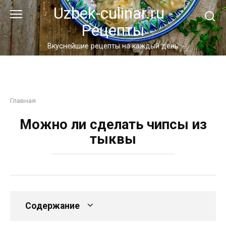
Перейти
Uzbek-culinar.ru -
к
Рецепты
контенту
Вкуснейшие рецепты на каждый день
Главная
Можно ли сделать чипсы из
тыквы
Содержание